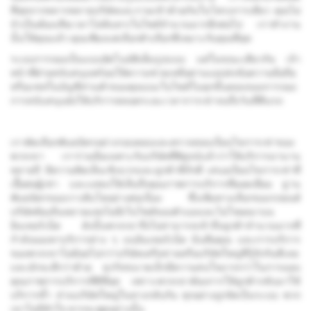
ที่สุดจากหลากหลายบริษัทและรวมเข้าด้วยกันในโครงการเดียว คุณไม่
จำเป็นต้องเสียเวลาไล่ค้นหาเว็บไซต์จำนวนมากอีกต่อไป เราทำงาน
นั้นให้คุณแล้ว คุณเพียงแค่เลือกตัวเลือกที่เหมาะกับคุณที่สุด
ระบบการจองเป็นแบบอัตโนมัติเต็มรูปแบบ แต่ในขณะเดียวกัน เจ้า
หน้าที่ฝ่ายสนับสนุนพร้อมให้ความช่วยเหลือผ่านแอปส่งข้อความมือถือ
หรือแชทในบัญชีส่วนตัวของคุณบนเว็บไซต์ในทุกขั้นตอนของการจอง
การสนับสนุนยังให้บริการตลอดระยะเวลาการเช่าจนถึงวันที่คืนรถ
เราคัดเลือกพันธมิตรอย่างรอบคอบและตรวจสอบเงื่อนไขการเช่าของ
พวกเขา เราร่วมมือเฉพาะกับบริษัทที่พิสูจน์แล้วว่าให้บริการมานาน
หลายปี มีความคิดเห็นเชิงบวกและลูกค้าที่ภักดี เสนอเงื่อนไขการเช่าที่
เอื้อต่อผู้เช่า และแสดงให้เห็นถึงคุณภาพการบริการที่ยอดเยี่ยม ฐาน
พันธมิตรของเราเติบโตอย่างต่อเนื่อง ซึ่งเพิ่มทางเลือกของรถยนต์
บริษัทท้องถิ่นหลายแห่งไม่มีเว็บไซต์ของตัวเองและไม่โฆษณาบน
อินเทอร์เน็ต ดังนั้นพวกเขาจึงไม่สามารถเข้าถึงลูกค้าจำนวนมากที่
กำลังมองหาบริการต่าง ๆ บนอินเทอร์เน็ต นั่นคือคุณ และการบริการ
ของพวกเขาไม่ด้อยไปกว่าบริษัทเครือข่ายหรือบริษัทใหญ่ที่รู้จักกันดีเลย
และมักจะดีกว่าด้วย ธุรกิจขนาดเล็กมีความสนใจมากกว่าในการมอบ
คุณภาพการบริการที่ดีที่สุด เพราะพวกเขาต้องการให้ลูกค้ากลับมาใช้
บริการซ้ำ ส่วนบริษัทใหญ่ในทางกลับกัน ทุกอย่างถูกจัดเป็นระบบ พวก
เขาไม่มีหัวใจ หากจะพูดอย่างนั้น